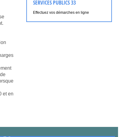
SERVICES PUBLICS 33
Effectuez vos démarches en ligne
sse
t.
ion
harges
sement
 de
lorsque
0 et en